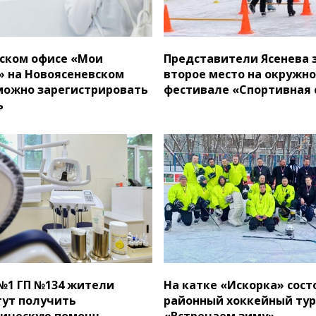
ском офисе «Мои
Представители Ясенева 
 на Новоясеневском
второе место на окружн
можно зарегистрировать
фестивале «Спортивная 
ь
№1 ГП №134 жители
На катке «Искорка» сост
гут получить
районный хоккейный ту
гическую помощь
«Встречаем зиму»