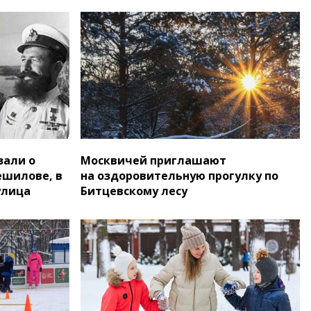
зали о
Москвичей приглашают
ешилове, в
на оздоровительную прогулку по
улица
Битцевскому лесу