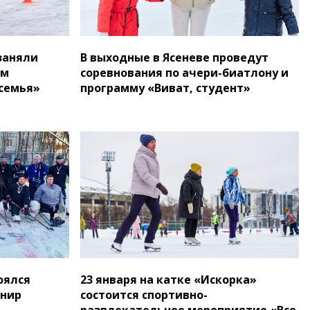
заняли
В выходные в Ясеневе проведут
ом
соревнования по ачери-биатлону и
семья»
программу «Виват, студент»
оялся
23 января на катке «Искорка»
рнир
состоится спортивно-
развлекательное мероприятие «Все