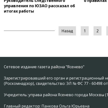
Руководитель следственного
о правилах
управления по ЮЗАО рассказал об
итогах работы
Назад
1
2
Сетевое издание газета района "Ясенево"
Зарегистрировавший его орган и регистрационный н
(Роскомнадзор), свидетельство: ЭЛ № ФС 77 - 60498 от
Учредитель: управа района Ясенево города Москвы (11746
Главный редактор: Панкова Ольга Юрьевна