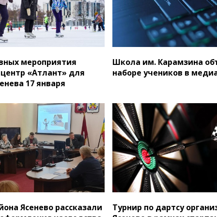
вных мероприятия
Школа им. Карамзина об
 центр «Атлант» для
наборе учеников в меди
енева 17 января
айона Ясенево рассказали
Турнир по дартсу органи