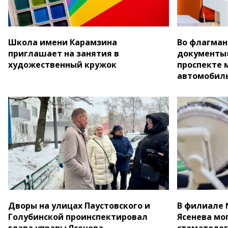
Школа имени Карамзина
Во флагман
приглашает на занятия в
документы»
художественный кружок
проспекте 
автомобил
Дворы на улицах Паустовского и
В филиале 
Голубинской проинспектировал
Ясенева мо
глава управы Ясенева
стоматоло