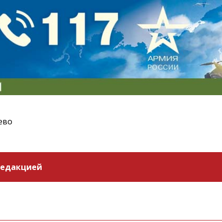
ево
редакцией