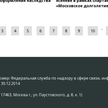
 оформления наследства
Ясеневе в рамках спарт
«Московское долголети
...
3
4
5
6
7
8
9
10
омер: Федеральная служба по надзору в сфере связи, 
 30.12.2014
3, Москва г., ул. Паустовского, д. 8, к. 1)