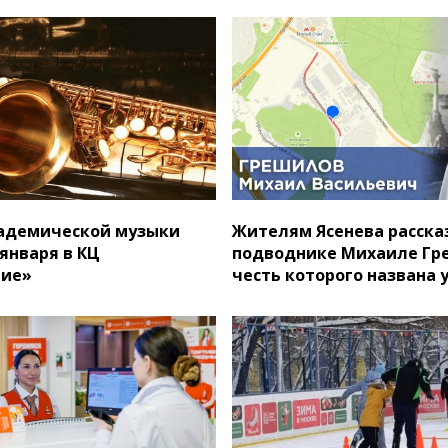
адемической музыки
Жителям Ясенева расска
января в КЦ
подводнике Михаиле Гр
ние»
честь которого названа 