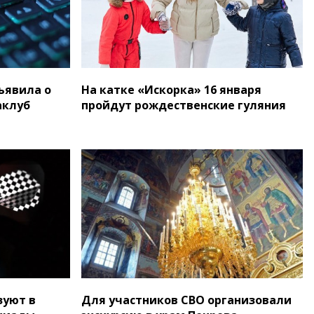
ъявила о
На катке «Искорка» 16 января
аклуб
пройдут рождественские гуляния
зуют в
Для участников СВО организовали