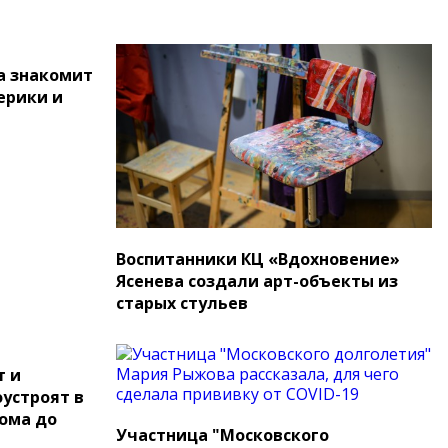
а знакомит
ерики и
Воспитанники КЦ «Вдохновение»
Ясенева создали арт-объекты из
старых стульев
т и
устроят в
ома до
Участница "Московского