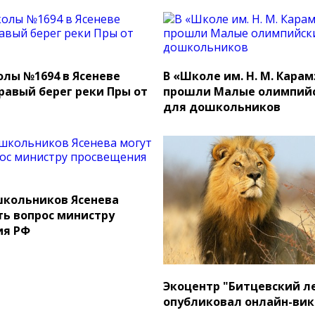
лы №1694 в Ясеневе
В «Школе им. Н. М. Кара
равый берег реки Пры от
прошли Малые олимпийс
для дошкольников
кольников Ясенева
ть вопрос министру
ия РФ
Экоцентр "Битцевский л
опубликовал онлайн-вик