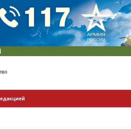
ево
редакцией