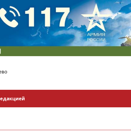
ево
редакцией