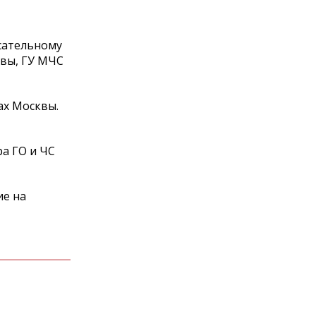
сательному
вы, ГУ МЧС
ах Москвы.
а ГО и ЧС
ие на