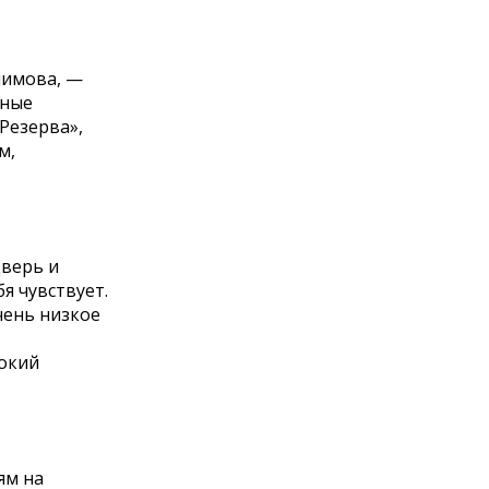
лимова, —
нные
Резерва»,
м,
дверь и
я чувствует.
чень низкое
нокий
ям на