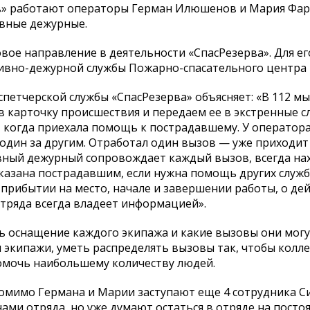
рв» работают операторы Герман Илюшенов и Мария Фа
ивные дежурные.
ое направление в деятельности «СпасРезерва». Для ег
ивно-дежурной службы Пожарно-спасательного центра
петчерской службы «СпасРезерва» объясняет: «В 112 м
 карточку происшествия и передаем ее в экстренные с
, когда приехала помощь к пострадавшему. У оператора
один за другим. Отработал один вызов — уже приходит
вный дежурный сопровождает каждый вызов, всегда на
оказана пострадавшим, если нужна помощь других служб
рибытии на место, начале и завершении работы, о де
тряда всегда владеет информацией».
ь оснащение каждого экипажа и какие вызовы они мог
 экипажи, уметь распределять вызовы так, чтобы колле
омочь наибольшему количеству людей.
помимо Германа и Марии заступают еще 4 сотрудника С
ами отряда, но уже думают остаться в отряде на посто