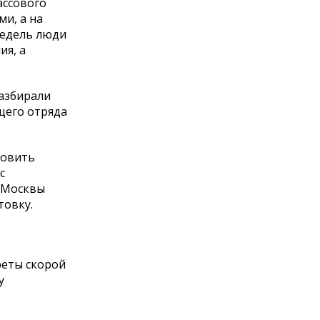
ассового
и, а на
недель люди
ия, а
азбирали
ущего отряда
товить
с
 Москвы
товку.
реты скорой
у