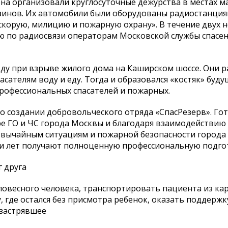
а организовали круглосуточные дежурства в местах м
азинов. Их автомобили были оборудованы радиостанциям
 скорую, милицию и пожарную охрану». В течение двух 
по радиосвязи операторам Московской службы спасен
ду при взрыве жилого дома на Каширском шоссе. Они р
сателям воду и еду. Тогда и образовался «костяк» буд
профессиональных спасателей и пожарных.
о создании добровольческого отряда «СпасРезерв». Го
 ГО и ЧС города Москвы и благодаря взаимодействию 
звычайным ситуациям и пожарной безопасности города
и лет получают полноценную профессиональную подго
 друга
ловесного человека, транспортировать пациента из ка
 где остался без присмотра ребенок, оказать поддержк
 застрявшее