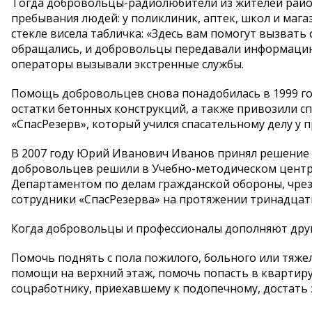
Тогда добровольцы-радиолюбители из жителей район
пребывания людей: у поликлиник, аптек, школ и маг
стекле висела табличка: «Здесь вам помогут вызвать
обращались, и добровольцы передавали информацию 
операторы вызывали экстренные службы.
Помощь добровольцев снова понадобилась в 1999 го
остатки бетонных конструкций, а также привозили спа
«СпасРезерв», который учился спасательному делу у 
В 2007 году Юрий Иванович Иванов принял решение 
добровольцев решили в Учебно-методическом центре
Департаментом по делам гражданской обороны, чре
сотрудники «СпасРезерва» на протяжении тринадцат
Когда добровольцы и профессионалы дополняют друг
Помочь поднять с пола пожилого, больного или тяже
помощи на верхний этаж, помочь попасть в квартиру,
соцработнику, приехавшему к подопечному, достать