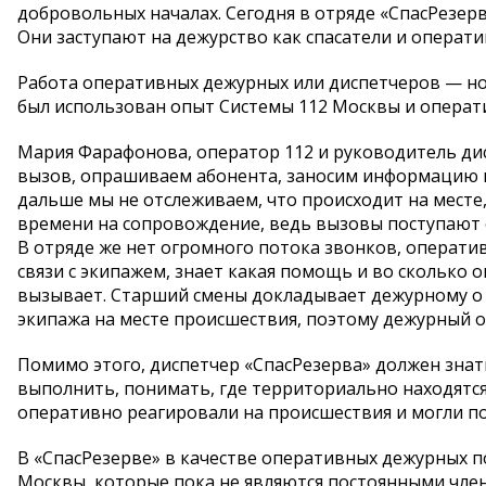
добровольных началах. Сегодня в отряде «СпасРезе
Они заступают на дежурство как спасатели и операт
Работа оперативных дежурных или диспетчеров — нов
был использован опыт Системы 112 Москвы и операт
Мария Фарафонова, оператор 112 и руководитель дис
вызов, опрашиваем абонента, заносим информацию в
дальше мы не отслеживаем, что происходит на месте
времени на сопровождение, ведь вызовы поступают 
В отряде же нет огромного потока звонков, операти
связи с экипажем, знает какая помощь и во сколько 
вызывает. Старший смены докладывает дежурному о п
экипажа на месте происшествия, поэтому дежурный о
Помимо этого, диспетчер «СпасРезерва» должен знат
выполнить, понимать, где территориально находятся
оперативно реагировали на происшествия и могли п
В «СпасРезерве» в качестве оперативных дежурных 
Москвы, которые пока не являются постоянными член