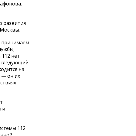
рафонова.
о развития
 Москвы.
ы принимаем
лужбы,
 112 нет
 следующий.
ходится на
 — он их
йствиях
ут
ги
истемы 112
янной