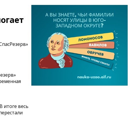
огает
СпасРезерв»
Резерв»
временная
В итоге весь
перестали