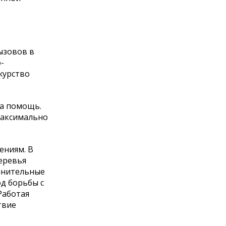
ызовов в
-
журство
на помощь.
максимально
ениям. В
еревья
олнительные
од борьбы с
Работая
твие