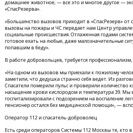
домашнее животное, — все это и многое другое — э
«СпасРезерва».
«Большинство вызовов приходит в «СпасРезерв» от 
вызовы на пожары и ЧС передает нам Центр управлен
социальные происшествия. Отлаженная годами систе
готовое ехать на любые, даже малозначительные сит
попавшим в беду».
В работе добровольцев, требуется профессионализм
«На одном из вызовов мы приехали к пожилому челов
заметили, что дедушка странно себя ведет. Из разгов
Спасатели померили пульс и проверили количество ки
насыщение крови кислородом и температура 39. Мы
госпитализировали с подозрением на воспаление лег
пенсионер остался без медицинской помощи», — вспо
Оператор 112 и спасатель-доброволец
Есть среди операторов Системы 112 Москвы те, кто 