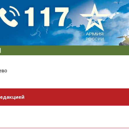
ево
редакцией