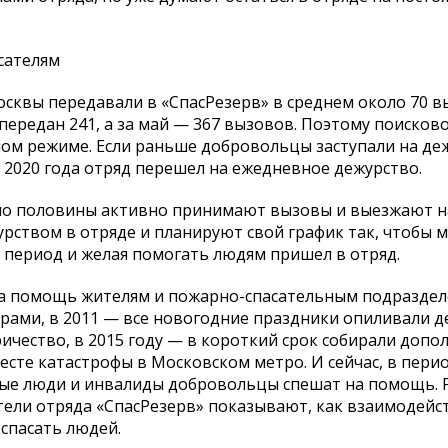
сателям
сквы передавали в «СпасРезерв» в среднем около 70 в
 передан 241, а за май — 367 вызовов. Поэтому поисково
ном режиме. Если раньше добровольцы заступали на де
 2020 года отряд перешел на ежедневное дежурство.
около половины активно принимают вызовы и выезжают 
рством в отряде и планируют свой график так, чтобы 
тот период и желая помогать людям пришел в отряд.
на помощь жителям и пожарно-спасательным подраздел
арами, в 2011 — все новогодние праздники опиливали д
ричество, в 2015 году — в короткий срок собирали доп
сте катастрофы в Московском метро. И сейчас, в пери
лые люди и инвалиды добровольцы спешат на помощь. 
тели отряда «СпасРезерв» показывают, как взаимодейс
спасать людей.