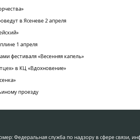
орчества»
оведут в Ясеневе 2 апреля
ейский»
плине 1 апреля
ами фестиваля «Весенняя капель»
ртцех» в КЦ «Вдохновение»
сенка»
вьиному проезду
омер: Федеральная служба по надзору в сфере связи, 