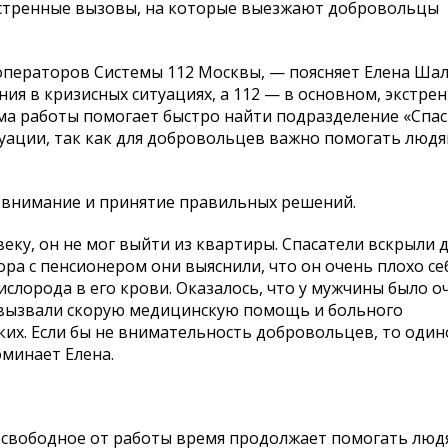
кстренные вызовы, на которые выезжают добровольцы
операторов Системы 112 Москвы, — поясняет Елена Ша
ия в кризисных ситуациях, а 112 — в основном, экстре
ма работы помогает быстро найти подразделение «Спас
уации, так как для добровольцев важно помогать людя
, внимание и принятие правильных решений.
еку, он не мог выйти из квартиры. Спасатели вскрыли 
ора с пенсионером они выяснили, что он очень плохо себ
слорода в его крови. Оказалось, что у мужчины было о
 вызвали скорую медицинскую помощь и больного
ких. Если бы не внимательность добровольцев, то оди
минает Елена.
в свободное от работы время продолжает помогать люд