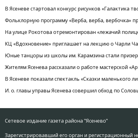
В Ясеневе стартовал конкурс рисунков «Галактика тв
Фольклорную программу «Верба, верба, вербочка» пр
На улице Рокотова отремонтирован «лежачий полиц
КЦ «Вдохновение» приглашает на лекцию о Чарли Ча
Юные танцоры из школы им. Карамзина стали призер
Жителям Ясенева рассказали о работе мастерской «А
В Ясеневе показали спектакль «Сказки маленького ли
И. о. главы управы Ясенева совершил обход по Соло
Сетевое издание газета района "Ясенево"
Зарегистрировавший его орган и регистрационный н