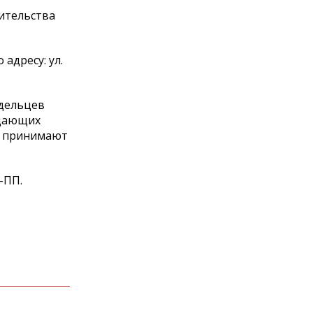
ительства
адресу: ул.
адельцев
ждающих
и принимают
-ПП.