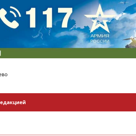
ево
редакцией