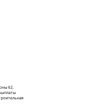
оны 62,
 выплаты
троительная