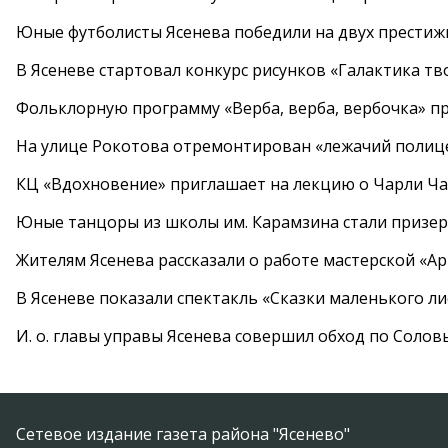
Юные футболисты Ясенева победили на двух престиж
В Ясеневе стартовал конкурс рисунков «Галактика тв
Фольклорную программу «Верба, верба, вербочка» пр
На улице Рокотова отремонтирован «лежачий полиц
КЦ «Вдохновение» приглашает на лекцию о Чарли Ча
Юные танцоры из школы им. Карамзина стали призер
Жителям Ясенева рассказали о работе мастерской «А
В Ясеневе показали спектакль «Сказки маленького ли
И. о. главы управы Ясенева совершил обход по Соло
Сетевое издание газета района "Ясенево"