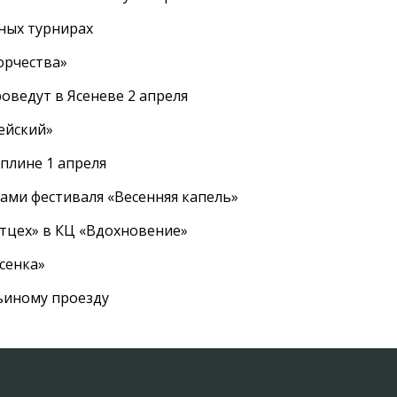
ных турнирах
орчества»
оведут в Ясеневе 2 апреля
ейский»
плине 1 апреля
ами фестиваля «Весенняя капель»
ртцех» в КЦ «Вдохновение»
сенка»
вьиному проезду