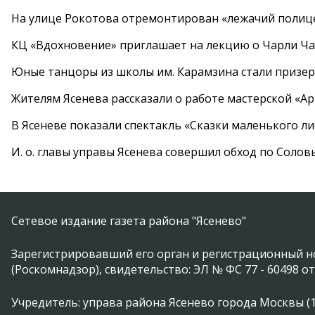
На улице Рокотова отремонтирован «лежачий полиц
КЦ «Вдохновение» приглашает на лекцию о Чарли Ча
Юные танцоры из школы им. Карамзина стали призер
Жителям Ясенева рассказали о работе мастерской «А
В Ясеневе показали спектакль «Сказки маленького ли
И. о. главы управы Ясенева совершил обход по Соло
Сетевое издание газета района "Ясенево"
Зарегистрировавший его орган и регистрационный н
(Роскомнадзор), свидетельство: ЭЛ № ФС 77 - 60498 от
Учредитель: управа района Ясенево города Москвы (11746