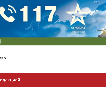
ево
редакцией