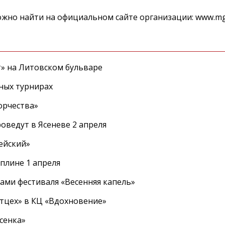
но найти на официальном сайте организации: www.mgo
т» на Литовском бульваре
ных турнирах
орчества»
оведут в Ясеневе 2 апреля
ейский»
плине 1 апреля
ами фестиваля «Весенняя капель»
ртцех» в КЦ «Вдохновение»
сенка»