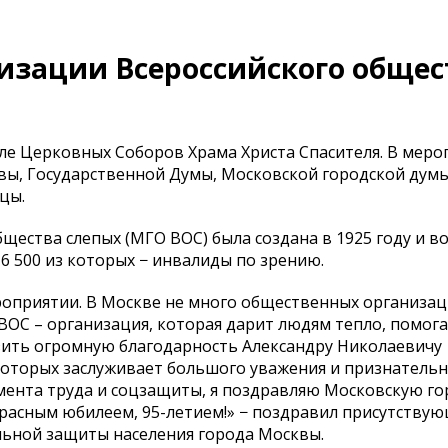
изации Всероссийского общес
ле Церковных Соборов Храма Христа Спасителя. В меро
ы, Государственной Думы, Московской городской думы
цы.
щества слепых (МГО ВОС) была создана в 1925 году и во
 6 500 из которых − инвалиды по зрению.
роприятии. В Москве не много общественных организац
ВОС – организация, которая дарит людям тепло, помога
зить огромную благодарность Александру Николаевичу
оторых заслуживает большого уважения и признательно
тамента труда и соцзащиты, я поздравляю Московскую г
расным юбилеем, 95-летием!» − поздравил присутству
льной защиты населения города Москвы.