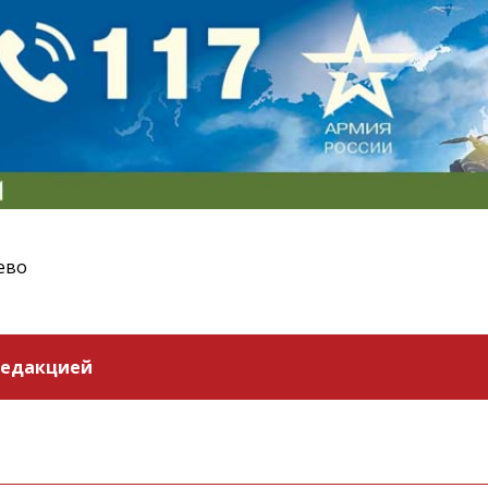
ево
редакцией