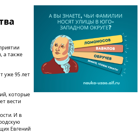
тва
приятии
, а также
т уже 95 лет
ий, которые
ет вести
сти. И в
ородскую
ющих Евгений