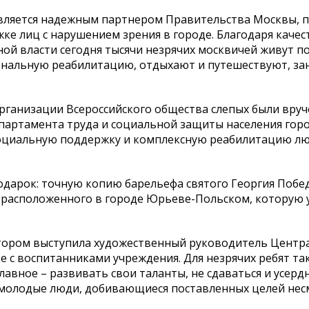
является надежным партнером Правительства Москвы, 
е лиц с нарушением зрения в городе. Благодаря каче
ной власти сегодня тысячи незрячих москвичей живут 
ональную реабилитацию, отдыхают и путешествуют, з
ганизации Всероссийского общества слепых были вру
партамента труда и социальной защиты населения гор
социальную поддержку и комплексную реабилитацию лю
дарок: точную копию барельефа святого Георгия Побе
, расположенного в городе Юрьеве-Польском, которую 
тором выступила художественный руководитель Центр
 с воспитанниками учреждения. Для незрячих ребят та
лавное – развивать свои таланты, не сдаваться и усерд
е молодые люди, добивающиеся поставленных целей нес