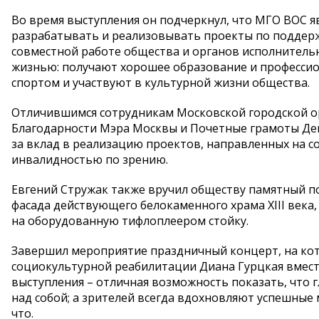
Во время выступления он подчеркнул, что МГО ВОС 
разрабатывать и реализовывать проекты по поддержк
совместной работе общества и органов исполнитель
жизнью: получают хорошее образование и професси
спортом и участвуют в культурной жизни общества.
Отличившимся сотрудникам Московской городской ор
Благодарности Мэра Москвы и Почетные грамоты Де
за вклад в реализацию проектов, направленных на 
инвалидностью по зрению.
Евгений Стружак также вручил обществу памятный по
фасада действующего белокаменного храма XIII века
на оборудованную тифлоплеером стойку.
Завершил мероприятие праздничный концерт, на ко
социокультурной реабилитации Диана Гурцкая вместе
выступления – отличная возможность показать, что г
над собой; а зрителей всегда вдохновляют успешны
что.