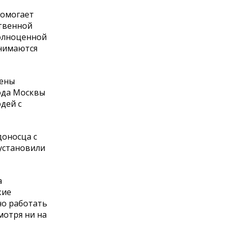
помогает
ственной
полноценной
анимаются
чены
ода Москвы
дей с
доносца с
установили
а
кие
но работать
мотря ни на