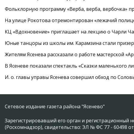
Фольклорную программу «Верба, верба, вербочка» пр
На улице Рокотова отремонтирован «лежачий полиц
КЦ «Вдохновение» приглашает на лекцию о Чарли Ча
Юные танцоры из школы им. Карамзина стали призер
Жителям Ясенева рассказали о работе мастерской «А
В Ясеневе показали спектакль «Сказки маленького ли
И. о. главы управы Ясенева совершил обход по Соло
Сетевое издание газета района "Ясенево"
Зарегистрировавший его орган и регистрационный н
(Роскомнадзор), свидетельство: ЭЛ № ФС 77 - 60498 от