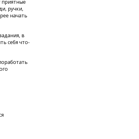
у приятные
и, ручки,
рее начать
задания, в
ть себя что-
 поработать
ого
ся