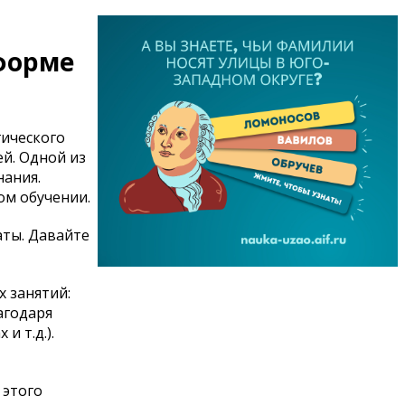
форме
гического
ей. Одной из
нания.
ом обучении.
аты. Давайте
х занятий:
агодаря
и т.д.).
 этого