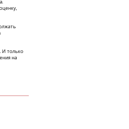
а.
оценку,
должать
в
. И только
ения на