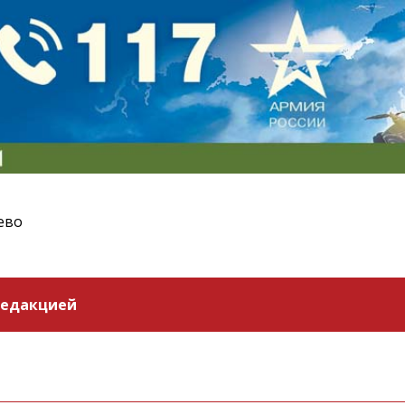
ево
редакцией