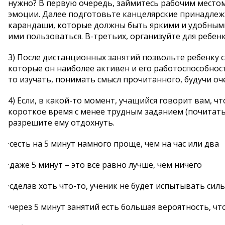
нужно? В первую очередь, займитесь рабочим место
эмоции. Далее подготовьте канцелярские принадлежн
карандаши, которые должны быть яркими и удобными 
ими пользоваться. В-третьих, организуйте для ребе
3) После дистанционных занятий позвольте ребенку 
которые он наиболее активен и его работоспособность
то изучать, понимать смысл прочитанного, будучи оче
4) Если, в какой-то момент, учащийся говорит вам, ч
короткое время с менее трудным заданием (почитать 
разрешите ему отдохнуть.
·сесть на 5 минут намного проще, чем на час или два
·даже 5 минут – это все равно лучше, чем ничего
·сделав хоть что-то, ученик не будет испытывать сил
·через 5 минут занятий есть большая вероятность, чт