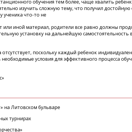
истанционного обучения тем более, чаще хвалить ребенк
ятельно изучить сложную тему, что получил достойную 
у ученика что-то не
от или иной материал, родители все равно должны про
ительную установку на дальнейшую самостоятельность 
 отсутствует, поскольку каждый ребенок индивидуален
ь необходимые условия для эффективного процесса обуч
с»
т» на Литовском бульваре
ных турнирах
орчества»