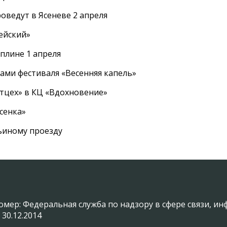
оведут в Ясеневе 2 апреля
ейский»
плине 1 апреля
ами фестиваля «Весенняя капель»
ртцех» в КЦ «Вдохновение»
сенка»
вьиному проезду
омер: Федеральная служба по надзору в сфере связи, 
 30.12.2014