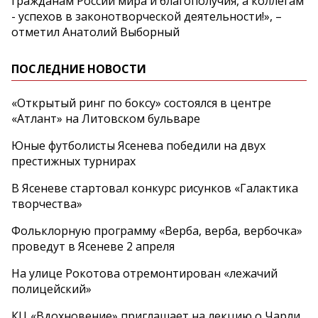
гражданам России мира и благополучия, а коллегам
- успехов в законотворческой деятельности!», –
отметил Анатолий Выборный
ПОСЛЕДНИЕ НОВОСТИ
«Открытый ринг по боксу» состоялся в центре
«Атлант» на Литовском бульваре
Юные футболисты Ясенева победили на двух
престижных турнирах
В Ясеневе стартовал конкурс рисунков «Галактика
творчества»
Фольклорную программу «Верба, верба, вербочка»
проведут в Ясеневе 2 апреля
На улице Рокотова отремонтирован «лежачий
полицейский»
КЦ «Вдохновение» приглашает на лекцию о Чарли