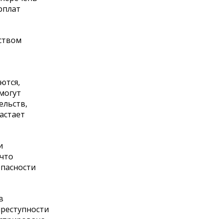
рплат
ством
ются,
 могут
ельств,
астает
и
 что
опасности
в
преступности