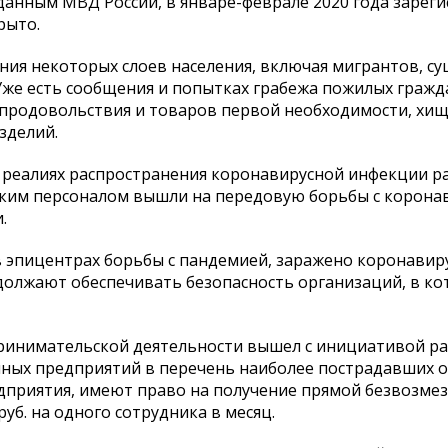
 данным МВД России, в январе-феврале 2020 года зарег
рыто.
ния некоторых слоев населения, включая мигрантов, с
 Уже есть сообщения и попытках грабежа пожилых гражд
 продовольствия и товаров первой необходимости, хи
зделий.
в реалиях распространения коронавирусной инфекции р
ским персоналом вышли на передовую борьбы с корона
.
 в эпицентрах борьбы с пандемией, заражено коронавир
должают обеспечивать безопасность организаций, в к
принимательской деятельности вышел с инициативой р
ных предприятий в перечень наиболее пострадавших 
едприятия, имеют право на получение прямой безвозме
уб. на одного сотрудника в месяц.