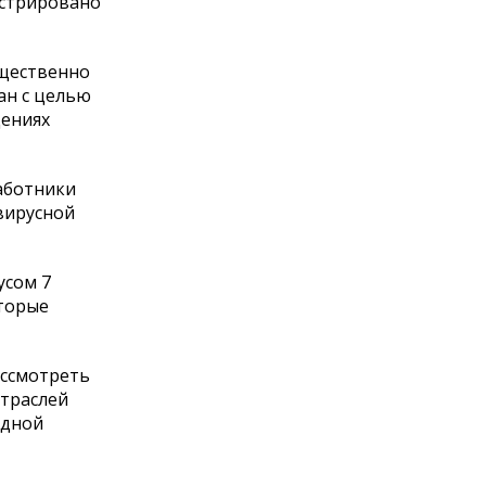
истрировано
ущественно
ан с целью
щениях
аботники
вирусной
усом 7
оторые
ассмотреть
отраслей
здной