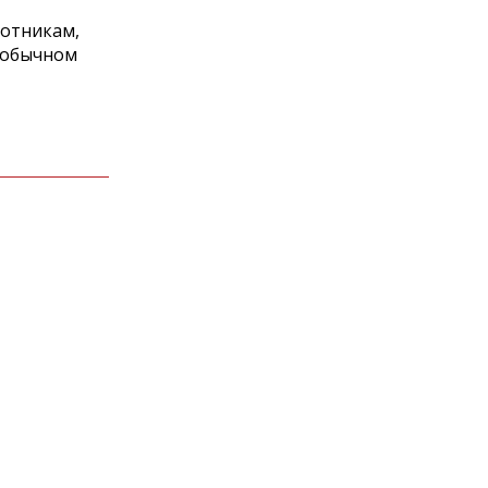
ботникам,
 обычном