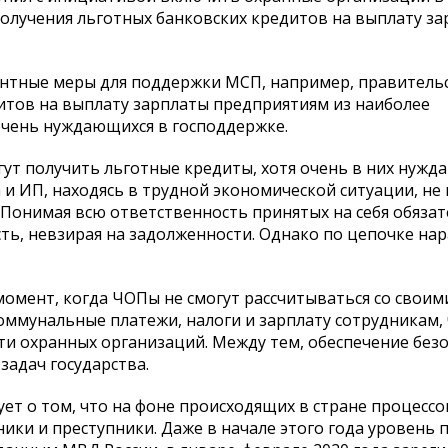
лучения льготных банковских кредитов на выплату за
ентные меры для поддержки МСП, например, правитель
тов на выплату зарплаты предприятиям из наиболее
речень нуждающихся в господдержке.
ут получить льготные кредиты, хотя очень в них нужда
 и ИП, находясь в трудной экономической ситуации, не
 Понимая всю ответственность принятых на себя обязат
ь, невзирая на задолженности. Однако по цепочке нар
 момент, когда ЧОПы не смогут рассчитываться со своим
оммунальные платежи, налоги и зарплату сотрудникам,
ти охранных организаций. Между тем, обеспечение без
задач государства.
ет о том, что на фоне происходящих в стране процессо
ки и преступники. Даже в начале этого года уровень 