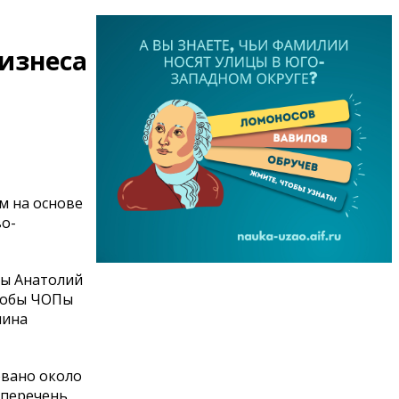
изнеса
м на основе
во-
мы Анатолий
чтобы ЧОПы
мина
овано около
 перечень