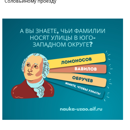
Соловьиному проезду