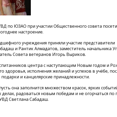
УВД по ЮЗАО при участии Общественного совета посет
огоднее настроение.
одшефного учреждения приняли участие представители
бадаш и Рантик Алмадатов, заместитель начальника У
датель Совета ветеранов Игорь Выриков.
спитанников центра с наступающим Новым годом и Ро
 здоровья, исполнения желаний и успехов в учёбе, пос
 подарки и канцелярские принадлежности.
 пусть она заполнится множеством красок, ярких событи
 делах, радоваться новым победам и не огорчаться по п
УВД Светлана Сабадаш.