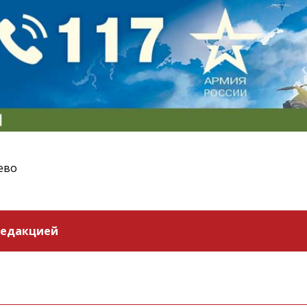
ево
редакцией