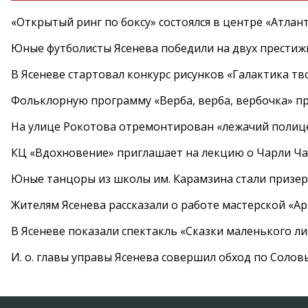
«Открытый ринг по боксу» состоялся в центре «Атлан
Юные футболисты Ясенева победили на двух престиж
В Ясеневе стартовал конкурс рисунков «Галактика тв
Фольклорную программу «Верба, верба, вербочка» пр
На улице Рокотова отремонтирован «лежачий полиц
КЦ «Вдохновение» приглашает на лекцию о Чарли Ча
Юные танцоры из школы им. Карамзина стали призер
Жителям Ясенева рассказали о работе мастерской «А
В Ясеневе показали спектакль «Сказки маленького ли
И. о. главы управы Ясенева совершил обход по Соло