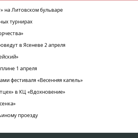
т» на Литовском бульваре
ных турнирах
орчества»
оведут в Ясеневе 2 апреля
ейский»
плине 1 апреля
ами фестиваля «Весенняя капель»
ртцех» в КЦ «Вдохновение»
сенка»
вьиному проезду