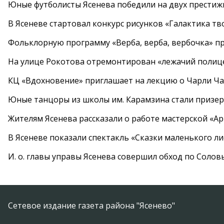
Юные футболисты Ясенева победили на двух престиж
В Ясеневе стартовал конкурс рисунков «Галактика тв
Фольклорную программу «Верба, верба, вербочка» пр
На улице Рокотова отремонтирован «лежачий полиц
КЦ «Вдохновение» приглашает на лекцию о Чарли Ча
Юные танцоры из школы им. Карамзина стали призер
Жителям Ясенева рассказали о работе мастерской «А
В Ясеневе показали спектакль «Сказки маленького ли
И. о. главы управы Ясенева совершил обход по Соло
Сетевое издание газета района "Ясенево"