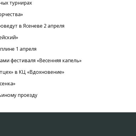
ных турнирах
орчества»
оведут в Ясеневе 2 апреля
ейский»
плине 1 апреля
ами фестиваля «Весенняя капель»
ртцех» в КЦ «Вдохновение»
сенка»
вьиному проезду