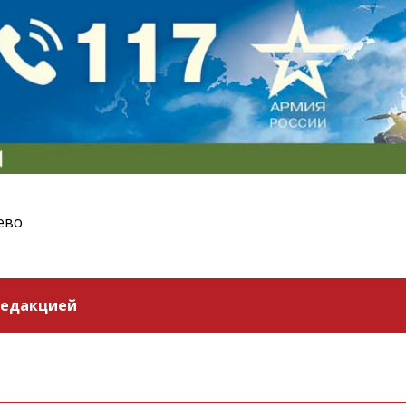
ево
редакцией