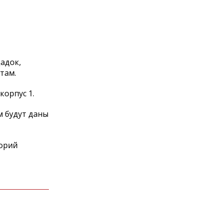
адок,
там.
корпус 1.
м будут даны
торий