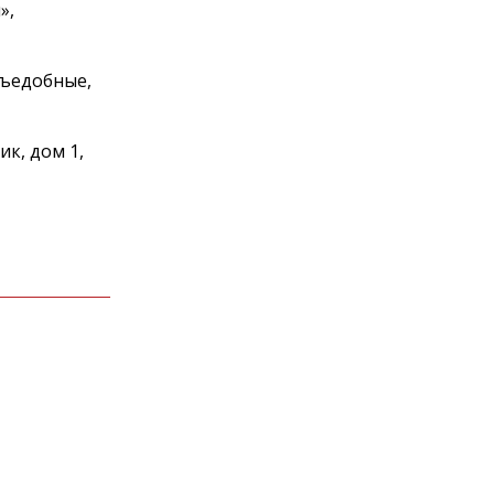
»,
 съедобные,
ик, дом 1,