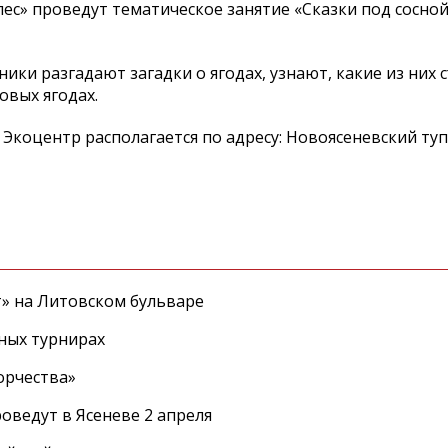
лес» проведут тематическое занятие «Сказки под сосной
тники разгадают загадки о ягодах, узнают, какие из них
овых ягодах.
. Экоцентр располагается по адресу: Новоясеневский туп
т» на Литовском бульваре
ных турнирах
орчества»
оведут в Ясеневе 2 апреля