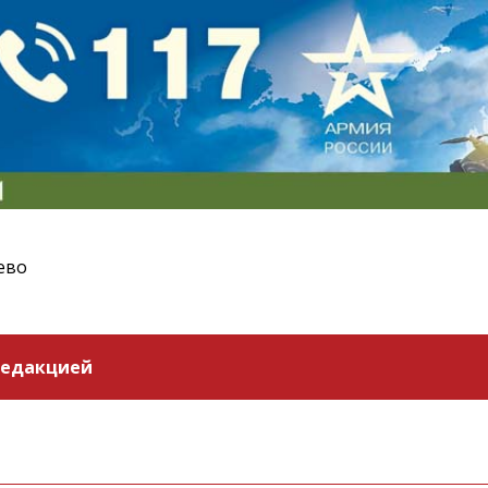
ево
редакцией