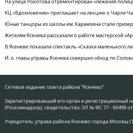
На улице Рокотова отремонтирован «лежачий полиц
КЦ «Вдохновение» приглашает на лекцию о Чарли Ча
Юные танцоры из школы им. Карамзина стали призер
Жителям Ясенева рассказали о работе мастерской «А
В Ясеневе показали спектакль «Сказки маленького ли
И. о. главы управы Ясенева совершил обход по Соло
Сетевое издание газета района "Ясенево"
Зарегистрировавший его орган и регистрационный н
(Роскомнадзор), свидетельство: ЭЛ № ФС 77 - 60498 от
Учредитель: управа района Ясенево города Москвы (11746