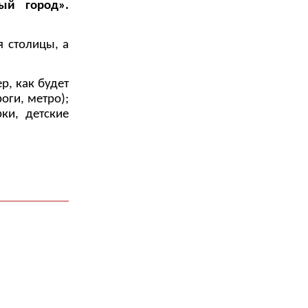
ый город».
 столицы, а
р, как будет
оги, метро);
ки, детские
.