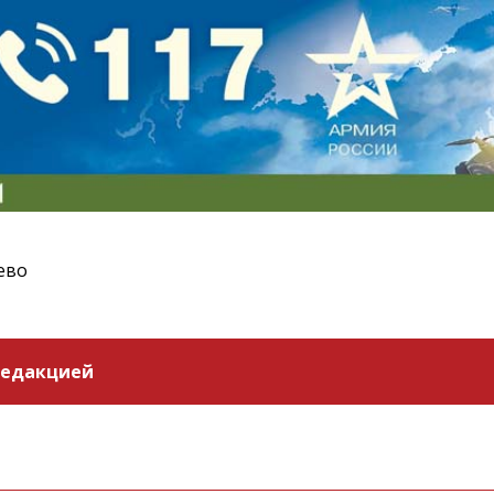
ево
редакцией