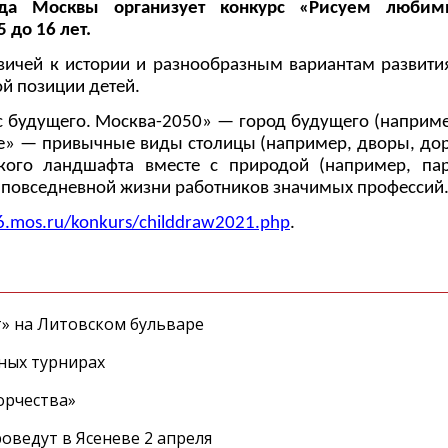
рода Москвы организует конкурс «Рисуем любим
 до 16 лет.
ичей к истории и разнообразным вариантам развития
й позиции детей.
 будущего. Москва-2050» — город будущего (наприме
ве» — привычные виды столицы (например, дворы, дор
ого ландшафта вместе с природой (например, пар
о повседневной жизни работников значимых профессий
6.mos.ru/konkurs/childdraw2021.php
.
т» на Литовском бульваре
ных турнирах
орчества»
оведут в Ясеневе 2 апреля