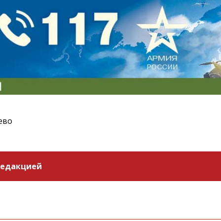
ево
редакцией