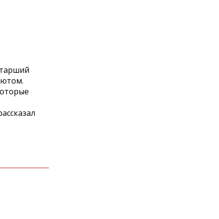
старший
шютом.
которые
рассказал