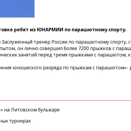
отовке ребят из ЮНАРМИИ по парашютному спорту.
и Заслуженный тренер России по парашютному спорту, 
опытом, он лично совершил более 7200 прыжков с пара
тических занятий перед тремя прыжками с парашютом, 
ения юношеского разряда по прыжкам с парашютом»- 
т» на Литовском бульваре
ных турнирах