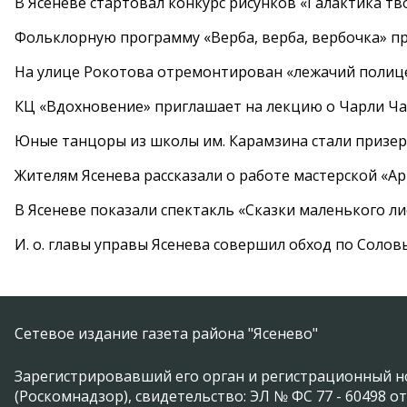
В Ясеневе стартовал конкурс рисунков «Галактика тв
Фольклорную программу «Верба, верба, вербочка» пр
На улице Рокотова отремонтирован «лежачий полиц
КЦ «Вдохновение» приглашает на лекцию о Чарли Ча
Юные танцоры из школы им. Карамзина стали призер
Жителям Ясенева рассказали о работе мастерской «А
В Ясеневе показали спектакль «Сказки маленького ли
И. о. главы управы Ясенева совершил обход по Соло
Сетевое издание газета района "Ясенево"
Зарегистрировавший его орган и регистрационный н
(Роскомнадзор), свидетельство: ЭЛ № ФС 77 - 60498 от