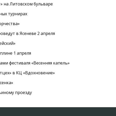
т» на Литовском бульваре
ных турнирах
орчества»
оведут в Ясеневе 2 апреля
ейский»
плине 1 апреля
ами фестиваля «Весенняя капель»
ртцех» в КЦ «Вдохновение»
сенка»
вьиному проезду