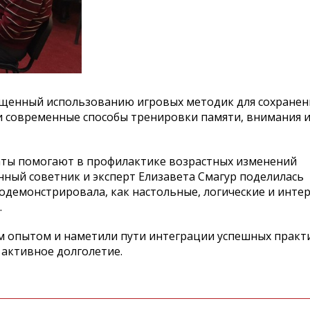
ященный использованию игровых методик для сохранен
ли современные способы тренировки памяти, внимания
аты помогают в профилактике возрастных изменений
ный советник и эксперт Елизавета Смагур поделилась
демонстрировала, как настольные, логические и инте
.
м опытом и наметили пути интеграции успешных практ
активное долголетие.