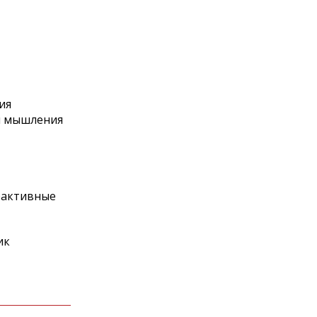
ия
 и мышления
рактивные
ик