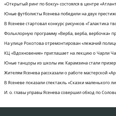
«Открытый ринг по боксу» состоялся в центре «Атлан
Юные футболисты Ясенева победили на двух престиж
В Ясеневе стартовал конкурс рисунков «Галактика тв
Фольклорную программу «Верба, верба, вербочка» пр
На улице Рокотова отремонтирован «лежачий полиц
КЦ «Вдохновение» приглашает на лекцию о Чарли Ча
Юные танцоры из школы им. Карамзина стали призер
Жителям Ясенева рассказали о работе мастерской «А
В Ясеневе показали спектакль «Сказки маленького ли
И. о. главы управы Ясенева совершил обход по Соло