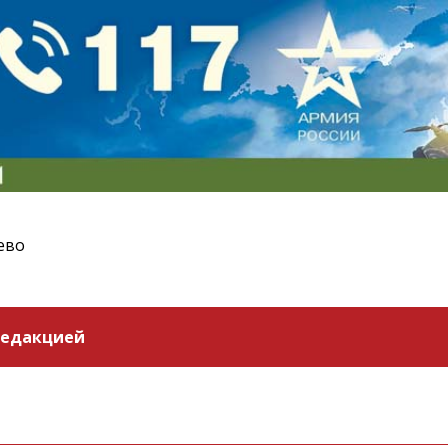
ево
редакцией