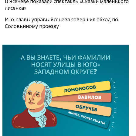
В Ясеневе показали спектакль «Сказки маленького
лисенка»
И. о. главы управы Ясенева совершил обход по
Соловьиному проезду