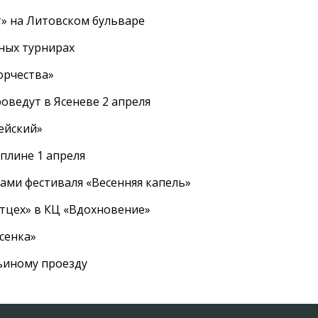
т» на Литовском бульваре
ных турнирах
орчества»
оведут в Ясеневе 2 апреля
ейский»
плине 1 апреля
ами фестиваля «Весенняя капель»
ртцех» в КЦ «Вдохновение»
сенка»
вьиному проезду