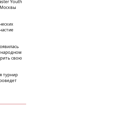
ster Youth
а Москвы
ческих
частие
появилась
дународном
ерить свою
я турнир
проведет