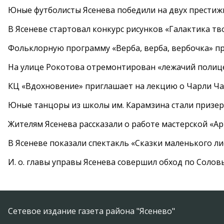
Юные футболисты Ясенева победили на двух престиж
В Ясеневе стартовал конкурс рисунков «Галактика тв
Фольклорную программу «Верба, верба, вербочка» пр
На улице Рокотова отремонтирован «лежачий полиц
КЦ «Вдохновение» приглашает на лекцию о Чарли Ча
Юные танцоры из школы им. Карамзина стали призер
Жителям Ясенева рассказали о работе мастерской «А
В Ясеневе показали спектакль «Сказки маленького ли
И. о. главы управы Ясенева совершил обход по Соло
Сетевое издание газета района "Ясенево"