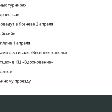
ных турнирах
орчества»
оведут в Ясеневе 2 апреля
ейский»
плине 1 апреля
ами фестиваля «Весенняя капель»
ртцех» в КЦ «Вдохновение»
сенка»
вьиному проезду