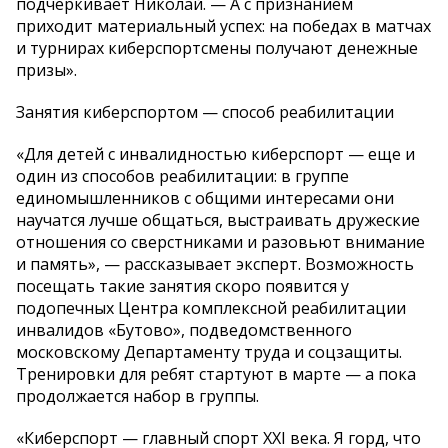
подчеркивает Николай. — А с признанием
приходит материальный успех: на победах в матчах
и турнирах киберспортсмены получают денежные
призы».
Занятия киберспортом — способ реабилитации
«Для детей с инвалидностью киберспорт — еще и
один из способов реабилитации: в группе
единомышленников с общими интересами они
научатся лучше общаться, выстраивать дружеские
отношения со сверстниками и разовьют внимание
и память», — рассказывает эксперт. Возможность
посещать такие занятия скоро появится у
подопечных Центра комплексной реабилитации
инвалидов «Бутово», подведомственного
московскому Департаменту труда и соцзащиты.
Тренировки для ребят стартуют в марте — а пока
продолжается набор в группы.
«Киберспорт — главный спорт XXI века. Я горд, что