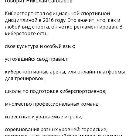
говорит Николай Санжаров.
Киберспорт стал официальной спортивной
дисциплиной в 2016 году. Это значит, что, как и
любой вид спорта, он четко регламентирован. В
киберспорте есть:
своя культура и особый язык;
устоявшийся свод правил;
киберспортивные арены, или онлайн-платформы
для тренировок;
школы по подготовке киберспортсменов;
множество профессиональных команд;
известные и уважаемые игроки;
соревнования разных уровней: городские,
региональные, всероссийские, мировые матчи и