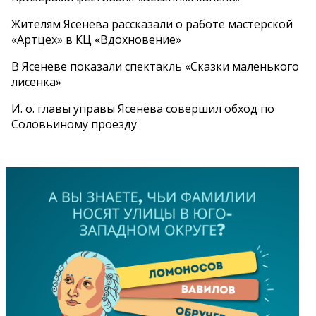
Жителям Ясенева рассказали о работе мастерской
«Артцех» в КЦ «Вдохновение»
В Ясеневе показали спектакль «Сказки маленького
лисенка»
И. о. главы управы Ясенева совершил обход по
Соловьиному проезду