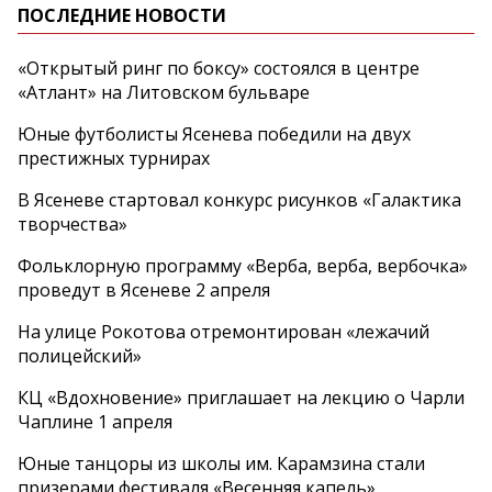
ПОСЛЕДНИЕ НОВОСТИ
«Открытый ринг по боксу» состоялся в центре
«Атлант» на Литовском бульваре
Юные футболисты Ясенева победили на двух
престижных турнирах
В Ясеневе стартовал конкурс рисунков «Галактика
творчества»
Фольклорную программу «Верба, верба, вербочка»
проведут в Ясеневе 2 апреля
На улице Рокотова отремонтирован «лежачий
полицейский»
КЦ «Вдохновение» приглашает на лекцию о Чарли
Чаплине 1 апреля
Юные танцоры из школы им. Карамзина стали
призерами фестиваля «Весенняя капель»