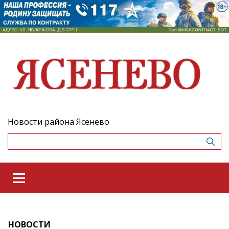
Новости района Ясенево
НОВОСТИ