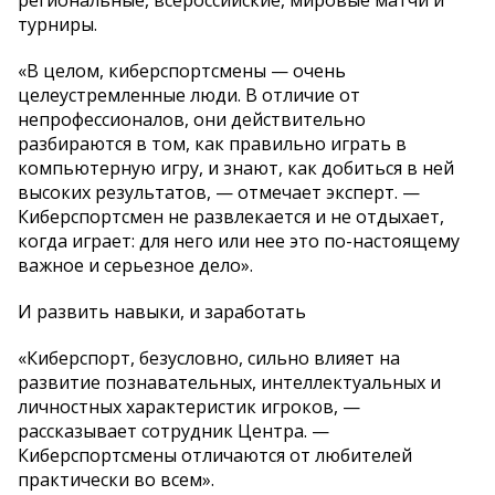
турниры.
«В целом, киберспортсмены — очень
целеустремленные люди. В отличие от
непрофессионалов, они действительно
разбираются в том, как правильно играть в
компьютерную игру, и знают, как добиться в ней
высоких результатов, — отмечает эксперт. —
Киберспортсмен не развлекается и не отдыхает,
когда играет: для него или нее это по-настоящему
важное и серьезное дело».
И развить навыки, и заработать
«Киберспорт, безусловно, сильно влияет на
развитие познавательных, интеллектуальных и
личностных характеристик игроков, —
рассказывает сотрудник Центра. —
Киберспортсмены отличаются от любителей
практически во всем».