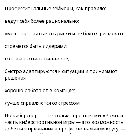
Профессиональные геймеры, как правило:
ведут себя более рационально;
умеют просчитывать риски и не боятся рисковать;
стремятся быть лидерами;
готовы к ответственности;
быстро адаптируются к ситуации и принимают
решения;
хорошо работают в команде;
лучше справляются со стрессом.
Но киберспорт — не только про навыки: «Важная
часть киберспортивной игры — это возможность
добиться признания в профессиональном кругу, —