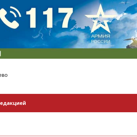
ево
редакцией