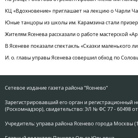
КЦ «Вдохновение» приглашает на лекцию о Чарли Ча
Юные танцоры из школы им. Карамзина стали призер
Жителям Ясенева рассказали о работе мастерской «А
В Ясеневе показали спектакль «Сказки маленького ли
И. о. главы управы Ясенева совершил обход по Соло
Сетевое издание газета района "Ясенево"
Зарегистрировавший его орган и регистрационный н
(Роскомнадзор), свидетельство: ЭЛ № ФС 77 - 60498 от
Учредитель: управа района Ясенево города Москвы (11746