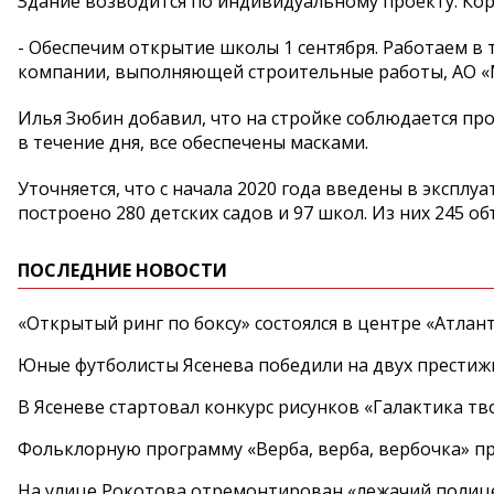
Здание возводится по индивидуальному проекту. Корп
- Обеспечим открытие школы 1 сентября. Работаем в
компании, выполняющей строительные работы, АО «
Илья Зюбин добавил, что на стройке соблюдается п
в течение дня, все обеспечены масками.
Уточняется, что с начала 2020 года введены в эксплу
построено 280 детских садов и 97 школ. Из них 245 о
ПОСЛЕДНИЕ НОВОСТИ
«Открытый ринг по боксу» состоялся в центре «Атлан
Юные футболисты Ясенева победили на двух престиж
В Ясеневе стартовал конкурс рисунков «Галактика тв
Фольклорную программу «Верба, верба, вербочка» пр
На улице Рокотова отремонтирован «лежачий полиц