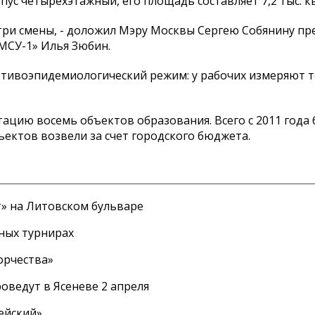
ус четырехэтажный, его площадь составляет 7,2 тыс. кв
 три смены, - доложил Мэру Москвы Сергею Собянину пр
МСУ-1» Илья Зюбин.
ротивоэпидемиологический режим: у рабочих измеряют 
атацию восемь объектов образования. Всего с 2011 года
бъектов возвели за счет городского бюджета.
т» на Литовском бульваре
ных турнирах
орчества»
оведут в Ясеневе 2 апреля
ейский»