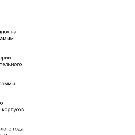
ино» на
 самым
тории
ательного
граммы
то
0 корпусов
лого года.