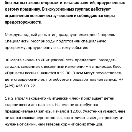
бесплатных эколого-просветительских занятий, приуроченных
к этому празднику. В экскурсионных группах действуют
ограничения по количеству человек и соблюдаются меры
предосторожности.
Международный день птиц празднуют ежегодно 1 апреля.
Специалисты Мосприроды подготовили специальную
программу, приуроченную к этому событию.
30 марта экоцентр «Битцевский лес» предлагает разгадать
загадки, связанные с весенними изменениями в природе. Квест
«Приметы весны» начнется в 12.00. В нем могут поучаствовать
дети старше семи лет, потребуется предварительная запись: +7
(495) 426-00-22.
1 и 2 апреля экоцентр «Битцевский лес» приглашает детей
старше шести лет на квест. На него не потребуется
предварительная запись. Начало в 12.00. Участники узнают, чем
питается славка-черноголовка, как отличить самца сорокопута-
жулана от самки, чем тетерев кормит своих птенцов.