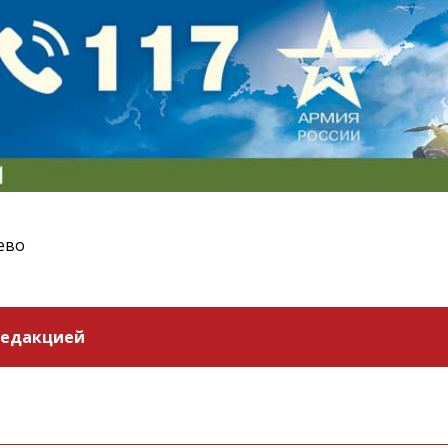
ево
редакцией