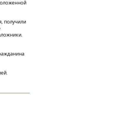
сположенной
, получили
е
аложники.
гражданина
лей.