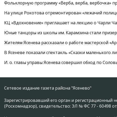
Фольклорную программу «Верба, верба, вербочка» пр
На улице Рокотова отремонтирован «лежачий полиц
КЦ «Вдохновение» приглашает на лекцию о Чарли Ча
Юные танцоры из школы им. Карамзина стали призер
Жителям Ясенева рассказали о работе мастерской «А
В Ясеневе показали спектакль «Сказки маленького ли
И. о. главы управы Ясенева совершил обход по Соло
Сетевое издание газета района "Ясенево"
Зарегистрировавший его орган и регистрационный н
(Роскомнадзор), свидетельство: ЭЛ № ФС 77 - 60498 от