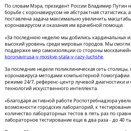
По словам Мэра, президент России Владимир Путин на
борьбе с коронавирусом не абстрактная статистика, 
поставлена задача максимально увеличить масштабы
коронавирусом и оказания им врачебной помощи.
«За последнюю неделю мы добились кардинальных из
высокий уровень среди мировых городов. Мы смогли
поддержке мер самоизоляции со стороны москвичей»,
koronavirusa-v-moskve-stala-v-razy-luchshe
.
За последние недели поликлиническая сеть столицы, 
коронавируса методами компьютерной томографии. В
режиме 24/7, референс-центр лучевой диагностики 
технологий искусственного интеллекта.
«Благодаря активной работе Роспотребнадзора уве
возможности городских лабораторий, к тестировани
количество лабораторных тестов в пять раз по срав
лабораторное тестирование еще в два раза - до 40 ты