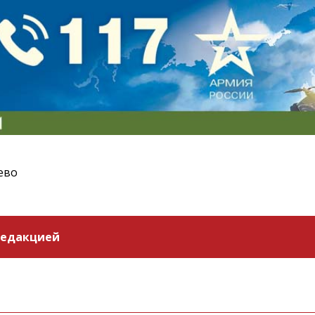
ево
редакцией