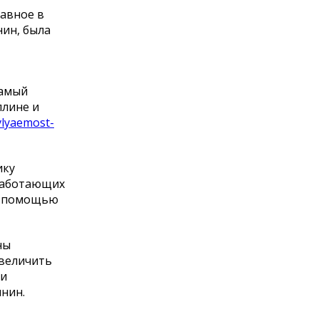
лавное в
нин, была
самый
плине и
vlyaemost-
ику
 работающих
 с помощью
ны
увеличить
ли
янин.