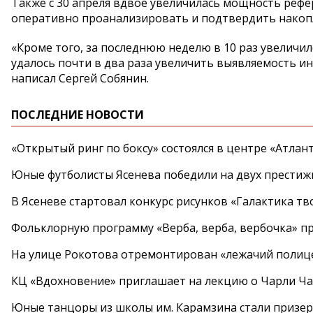
Также с 30 апреля вдвое увеличилась мощность реф
оперативно проанализировать и подтвердить накоп
«Кроме того, за последнюю неделю в 10 раз увеличилс
удалось почти в два раза увеличить выявляемость и
написал Сергей Собянин.
ПОСЛЕДНИЕ НОВОСТИ
«Открытый ринг по боксу» состоялся в центре «Атлан
Юные футболисты Ясенева победили на двух престиж
В Ясеневе стартовал конкурс рисунков «Галактика тв
Фольклорную программу «Верба, верба, вербочка» пр
На улице Рокотова отремонтирован «лежачий полиц
КЦ «Вдохновение» приглашает на лекцию о Чарли Ча
Юные танцоры из школы им. Карамзина стали призер