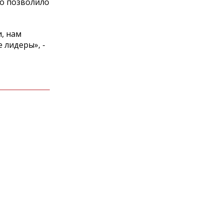
то позволило
и, нам
 лидеры», -