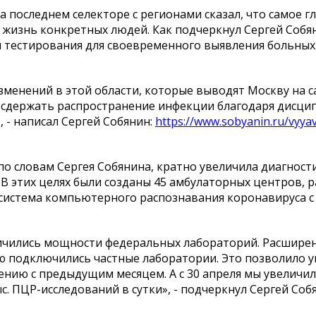
 последнем селекторе с регионами сказал, что самое г
а жизнь конкретных людей. Как подчеркнул Сергей Собя
 тестирования для своевременного выявления больных
менений в этой области, которые выводят Москву на 
 сдержать распространение инфекции благодаря дисци
 - написал Сергей Собянин:
https://www.sobyanin.ru/vyya
по словам Сергея Собянина, кратно увеличила диагност
 этих целях были созданы 45 амбулаторных центров,
и система компьютерного распознавания коронавируса
личились мощности федеральных лабораторий. Расшире
ю подключились частные лаборатории. Это позволило 
нению с предыдущим месяцем. А с 30 апреля мы увеличи
с. ПЦР-исследований в сутки», - подчеркнул Сергей Соб