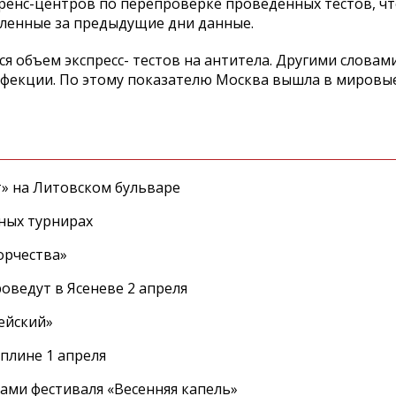
еренс-центров по перепроверке проведенных тестов, ч
ленные за предыдущие дни данные.
я объем экспресс- тестов на антитела. Другими словам
нфекции. По этому показателю Москва вышла в мировые
т» на Литовском бульваре
ных турнирах
орчества»
оведут в Ясеневе 2 апреля
ейский»
плине 1 апреля
ами фестиваля «Весенняя капель»