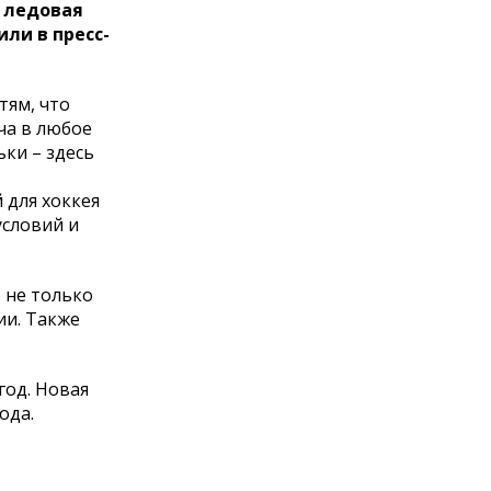
я ледовая
ли в пресс-
тям, что
ча в любое
ки – здесь
 для хоккея
условий и
 не только
ии. Также
год. Новая
ода.