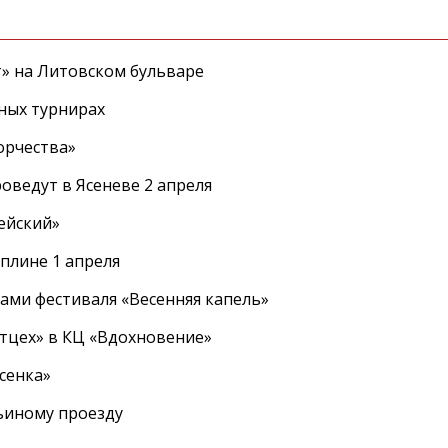
т» на Литовском бульваре
ных турнирах
орчества»
оведут в Ясеневе 2 апреля
ейский»
плине 1 апреля
ами фестиваля «Весенняя капель»
ртцех» в КЦ «Вдохновение»
сенка»
вьиному проезду