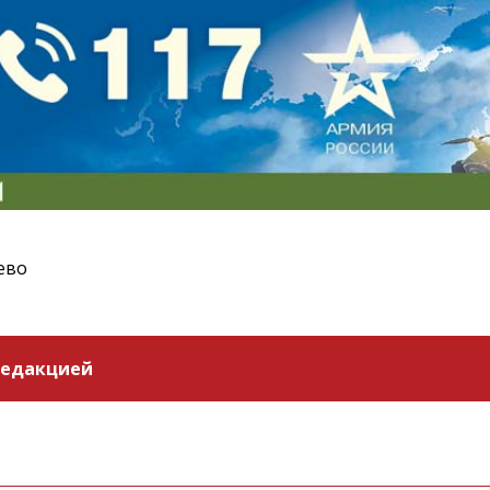
ево
редакцией