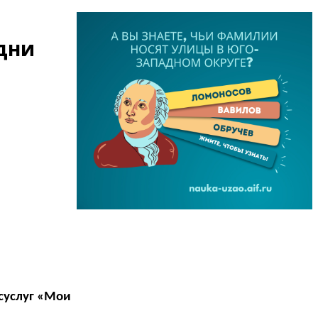
дни
суслуг «Мои