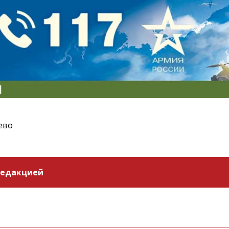
ево
редакцией