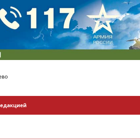
ево
редакцией