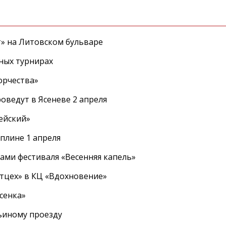
т» на Литовском бульваре
ных турнирах
орчества»
оведут в Ясеневе 2 апреля
ейский»
плине 1 апреля
ами фестиваля «Весенняя капель»
ртцех» в КЦ «Вдохновение»
сенка»
вьиному проезду