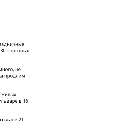
раздничные
 30 торговых
много, не
мы продлим
, жилых
ульваре в 16
и свыше 21